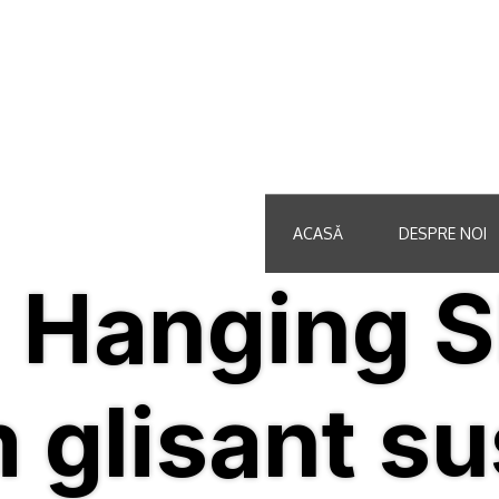
ACASĂ
DESPRE NOI
 Hanging 
m glisant s