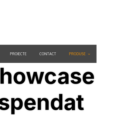
| +40 744 590 286 |
| +40 758 084 259
|
PROIECTE
CONTACT
PRODUSE
Showcase
uspendat