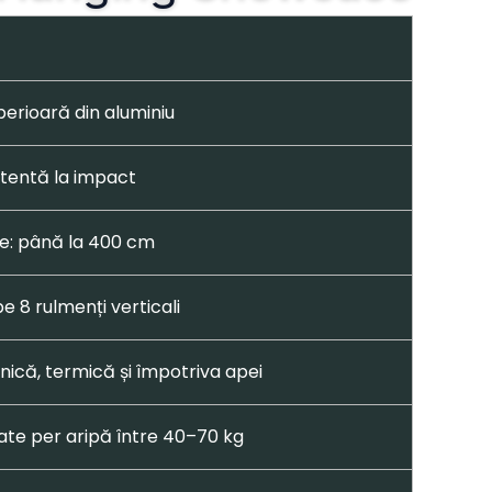
erioară din aluminiu
stentă la impact
me: până la 400 cm
pe 8 rulmenți verticali
onică, termică și împotriva apei
ate per aripă între 40–70 kg