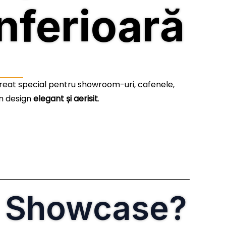
inferioară
creat special pentru showroom-uri, cafenele,
un design
elegant și aerisit
.
g Showcase?