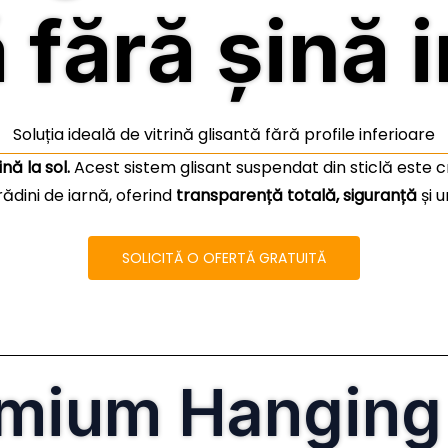
ă fără șină 
Soluția ideală de vitrină glisantă fără profile inferioare
nă la sol.
Acest sistem glisant suspendat din sticlă este 
rădini de iarnă, oferind
transparență totală, siguranță
și 
SOLICITĂ O OFERTĂ GRATUITĂ
emium Hangin