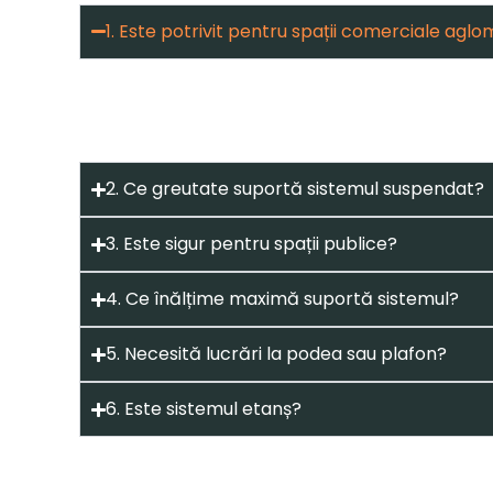
1. Este potrivit pentru spații comerciale agl
Da, tocmai datorită absenței șinelor la sol, pe
2. Ce greutate suportă sistemul suspendat?
3. Este sigur pentru spații publice?
4. Ce înălțime maximă suportă sistemul?
5. Necesită lucrări la podea sau plafon?
6. Este sistemul etanș?