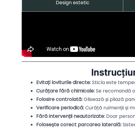
Design estetic
Instrucțiu
Evitați loviturile directe:
Sticla este temper
Curățare fără chimicale:
Se recomandă o 
Folosire controlată:
Glisează și pliază pan
Verificare periodică:
Curăță rulmenții și 
Fără intervenții neautorizate:
Doar persona
Folosește corect parcarea laterală:
Siste