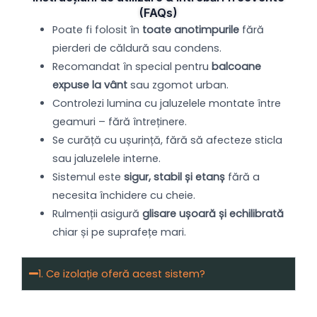
(FAQs)
Poate fi folosit în
toate anotimpurile
fără
pierderi de căldură sau condens.
Recomandat în special pentru
balcoane
expuse la vânt
sau zgomot urban.
Controlezi lumina cu jaluzelele montate între
geamuri – fără întreținere.
Se curăță cu ușurință, fără să afecteze sticla
sau jaluzelele interne.
Sistemul este
sigur, stabil și etanș
fără a
necesita închidere cu cheie.
Rulmenții asigură
glisare ușoară și echilibrată
chiar și pe suprafețe mari.
1. Ce izolație oferă acest sistem?
Sticla termoizolantă 4+22+4 mm oferă
izolare