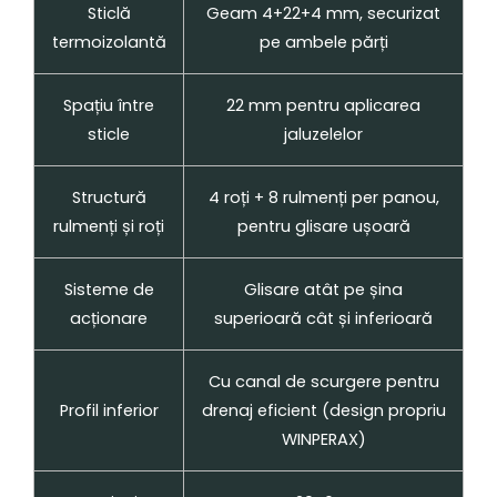
Sticlă
Geam 4+22+4 mm, securizat
termoizolantă
pe ambele părți
Spațiu între
22 mm pentru aplicarea
sticle
jaluzelelor
Structură
4 roți + 8 rulmenți per panou,
rulmenți și roți
pentru glisare ușoară
Sisteme de
Glisare atât pe șina
acționare
superioară cât și inferioară
Cu canal de scurgere pentru
Profil inferior
drenaj eficient (design propriu
WINPERAX)