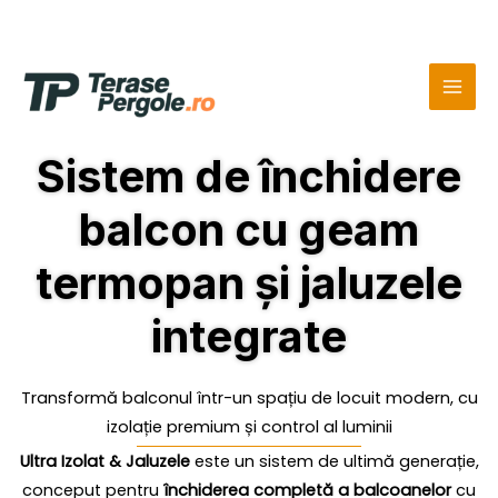
Skip
MAI
to
MEN
content
Sistem de închidere
balcon cu geam
termopan și jaluzele
integrate
Transformă balconul într-un spațiu de locuit modern, cu
izolație premium și control al luminii
Ultra Izolat & Jaluzele
este un sistem de ultimă generație,
conceput pentru
închiderea completă a balcoanelor
cu