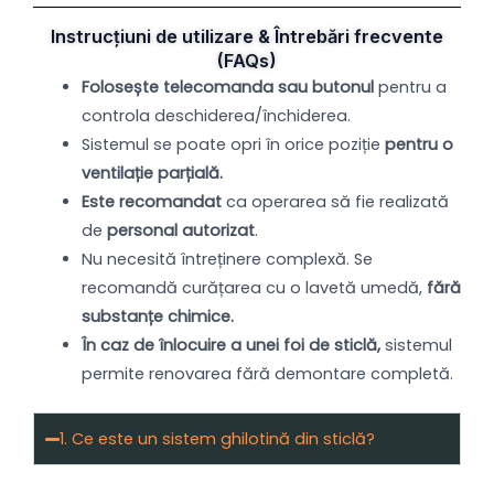
Instrucțiuni de utilizare & Întrebări frecvente
(FAQs)
Folosește telecomanda sau butonul
pentru a
controla deschiderea/închiderea.
Sistemul se poate opri în orice poziție
pentru o
ventilație parțială.
Este recomandat
ca operarea să fie realizată
de
personal autorizat
.
Nu necesită întreținere complexă. Se
recomandă curățarea cu o lavetă umedă,
fără
substanțe chimice.
În caz de înlocuire a unei foi de sticlă,
sistemul
permite renovarea fără demontare completă.
1. Ce este un sistem ghilotină din sticlă?