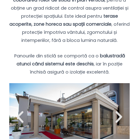
coborârea foilor de sticlă în plan vertical
, pentru a
obține un grad ridicat de control asupra ventilației și
protecției spațiului. Este ideal pentru
terase
acoperite, zone horeca sau spații comerciale
, oferind
protecție împotriva vântului, zgomotului și
intemperiilor, fără a bloca lumina naturală.
Panourile din sticlă se comportă ca o
balustradă
atunci când sistemul este deschis
, iar în poziție
închisă asigură o izolație excelentă.