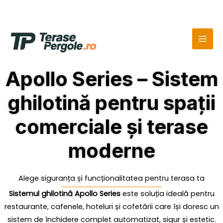
Skip
MAI
to
MEN
content
Apollo Series – Sistem
ghilotină pentru spații
comerciale și terase
moderne
Alege siguranța și funcționalitatea pentru terasa ta
Sistemul ghilotină Apollo Series
este soluția ideală pentru
restaurante, cafenele, hoteluri și cofetării care își doresc un
sistem de închidere complet automatizat, sigur și estetic.