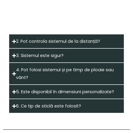
Este un sistem de feronerie automatizată cu
panouri de sticlă mobile vertical, ce oferă
protecție și ventilație pentru spații comerciale.
2. Pot controla sistemul de la distanță?
3. Sistemul este sigur?
4. Pot folosi sistemul și pe timp de ploaie sau
vânt?
5. Este disponibil în dimensiuni personalizate?
6. Ce tip de sticlă este folosit?