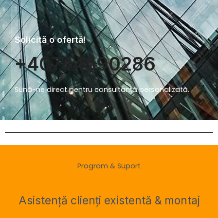
Solicită o ofertă!
+40744590286
Sună-ne direct pentru consultanță personalizată.
Program & Suport
Asistență clienți existentă & montaj