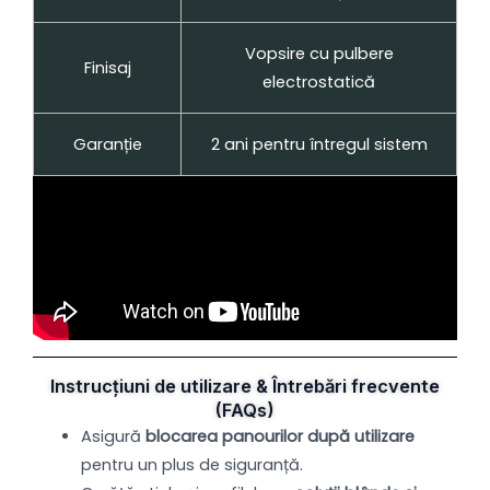
Vopsire cu pulbere
Finisaj
electrostatică
Garanție
2 ani pentru întregul sistem
Instrucțiuni de utilizare & Întrebări frecvente
(FAQs)
Asigură
blocarea panourilor după utilizare
pentru un plus de siguranță.