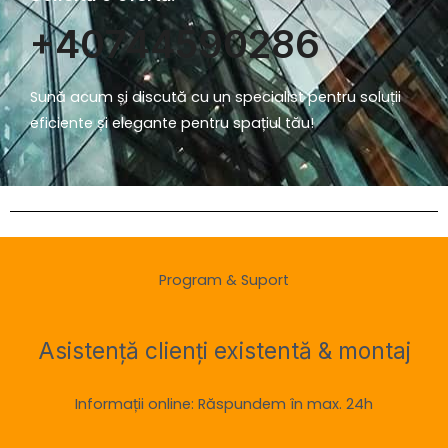
+40744590286
Sună acum și discută cu un specialist pentru soluții
eficiente și elegante pentru spațiul tău!
Program & Suport
Asistență clienți existentă & montaj
Informații online: Răspundem în max. 24h