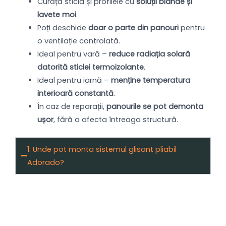
Curăță sticla și profilele cu
soluții blânde și
lavete moi
.
Poți deschide
doar o parte din panouri
pentru
o ventilație controlată.
Ideal pentru vară –
reduce radiația solară
datorită sticlei termoizolante
.
Ideal pentru iarnă –
menține temperatura
interioară constantă
.
În caz de reparații,
panourile se pot demonta
ușor
, fără a afecta întreaga structură.
1. Unde pot monta sistemul glisant pliabil
Adorado?
Poate fi utilizat în
terase, cafenele, grădini de
iarnă, balcoane sau spații comerciale
.