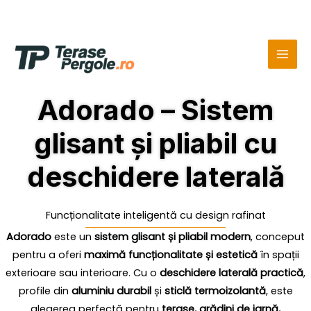
Skip
MAI
to
MEN
content
Adorado – Sistem
glisant și pliabil cu
deschidere laterală
Funcționalitate inteligentă cu design rafinat
Adorado
este un
sistem glisant și pliabil modern
, conceput
pentru a oferi
maximă funcționalitate și estetică
în spații
exterioare sau interioare. Cu o
deschidere laterală practică
,
profile din
aluminiu durabil
și
sticlă termoizolantă
, este
alegerea perfectă pentru
terase, grădini de iarnă,