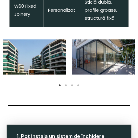
Sticlă dublă,
W60 Fixed
Personalizat
profile groase,
Joinery
structură fixă
1. Pot instala un sistem de închidere