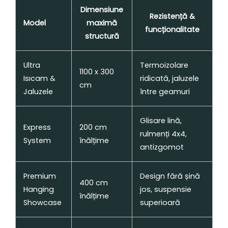
Dimensiune
Rezistență &
Model
maximă
funcționalitate
structură
Ultra
Termoizolare
1100 x 300
Isıcam &
ridicată, jaluzele
cm
Jaluzele
între geamuri
Glisare lină,
Express
200 cm
rulmenți 4x4,
System
înălțime
antizgomot
Premium
Design fără șină
400 cm
Hanging
jos, suspensie
înălțime
Showcase
superioară