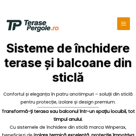
Skip
MAI
to
MEN
content
Sisteme de închidere
terase și balcoane din
sticlă
Confortul și eleganța în patru anotimpuri – soluții din sticlă
pentru protecție, izolare și design premium.
Transformă-ți terasa sau balconul într-un spațiu locuibil, tot
timpul anului.
Cu sistemele de închidere din sticlă marca Winperax,
beneficiezi de
izolare termică excelentă
,
protecție împotriva