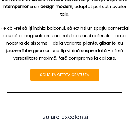
intemperiilor
și un
design modern
, adaptat perfect nevoilor
tale.
Fie că vrei să îți închizi balconul, să extinzi un spațiu comercial
sau să adaugi valoare unui hotel sau unei cafenele, gama
noastră de sisteme – de la variante
pliante
,
glisante
,
cu
jaluzele între geamuri
sau
tip vitrină suspendată
– oferă
versatilitate maximă, fără compromis la calitate.
SOLICITĂ OFERTĂ GRATUITĂ
Izolare excelentă